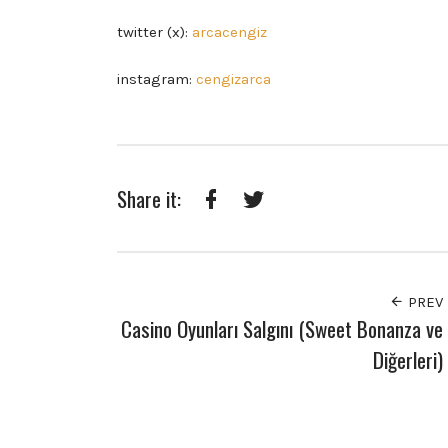
twitter (x):
arcacengiz
instagram:
cengizarca
Share it:
Facebook
Twitter
PREV
Casino Oyunları Salgını (Sweet Bonanza ve
Diğerleri)