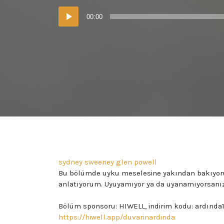
Ses
00:00
oynatıcı
sydney sweeney glen powell
Bu bölümde uyku meselesine yakından bakıyorum. 
anlatıyorum. Uyuyamıyor ya da uyanamıyorsanız 
Bölüm sponsoru: HIWELL, indirim kodu: ardında10
https://hiwell.app/duvarinardinda