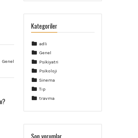
Kategoriler
adli
Genel
Genel
Psikiyatri
Psikoloji
Sinema
Tıp
travma
mı?
Son yorumlar