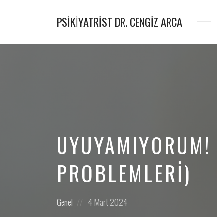
PSIKIYATRIST DR. CENGIZ ARCA
Psikiyatrist
&
Psikoterapist
UYUYAMIYORUM!
PROBLEMLERI)
Posted
Posted
Genel
4 Mart 2024
in:
on