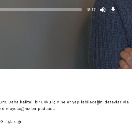
Download
Episode
18:17
(34,8
MB)
Daha kaliteli bir uyku için neler yapılabileceğini detaylarıyla
dinleyeceğiniz bir podcast.
 #işbirliği