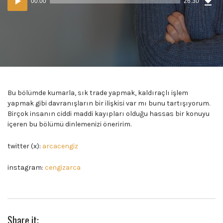
00:00
26:30
(50
oynatıcı
MB)
Bu bölümde kumarla, sık trade yapmak, kaldıraçlı işlem
yapmak gibi davranışların bir ilişkisi var mı bunu tartışıyorum.
Birçok insanın ciddi maddi kayıpları olduğu hassas bir konuyu
içeren bu bölümü dinlemenizi öneririm.
twitter (x):
arcacengiz
instagram:
cengizarca
Share it: