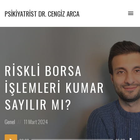
PSIKIYATRIST DR. CENGIZ ARCA
To
na
Psikiyatrist
&
Psikoterapist
RISKLI BORSA
İŞLEMLERI KUMAR
SAYILIR MI?
Posted
Posted
Genel
11 Mart 2024
in:
on
Dow
Ses
Epi