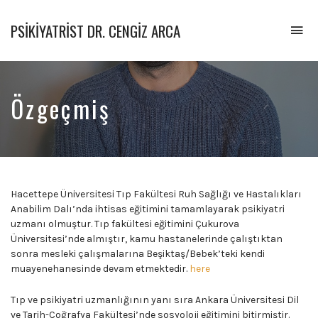
PSIKIYATRIST DR. CENGIZ ARCA
To
na
Psikiyatrist
&
Psikoterapist
Özgeçmiş
Hacettepe Üniversitesi Tıp Fakültesi Ruh Sağlığı ve Hastalıkları
Anabilim Dalı’nda ihtisas eğitimini tamamlayarak psikiyatri
uzmanı olmuştur. Tıp fakültesi eğitimini Çukurova
Üniversitesi’nde almıştır, kamu hastanelerinde çalıştıktan
sonra mesleki çalışmalarına Beşiktaş/Bebek’teki kendi
muayenehanesinde devam etmektedir.
here
Tıp ve psikiyatri uzmanlığının yanı sıra Ankara Üniversitesi Dil
ve Tarih-Coğrafya Fakültesi’nde sosyoloji eğitimini bitirmiştir.