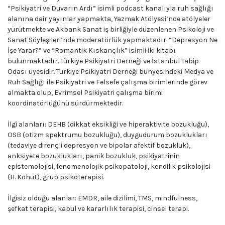
“Psikiyatri ve Duvarın Ardı” isimli podcast kanalıyla ruh sağlığı
alanına dair yayınlar yapmakta, Yazmak Atölyesi’nde atölyeler
yürütmekte ve Akbank Sanat iş birliğiyle düzenlenen Psikoloji ve
Sanat Söyleşileri’nde moderatörlük yapmaktadır. “Depresyon Ne
İşe Yarar?” ve “Romantik Kıskançlık” isimli iki kitabı
bulunmaktadır. Türkiye Psikiyatri Derneği ve İstanbul Tabip
Odası üyesidir. Türkiye Psikiyatri Derneği bünyesindeki Medya ve
Ruh Sağlığı ile Psikiyatri ve Felsefe çalışma birimlerinde görev
almakta olup, Evrimsel Psikiyatri çalışma birimi
koordinatörlüğünü sürdürmektedir.
İlgi alanları: DEHB (dikkat eksikliği ve hiperaktivite bozukluğu),
OSB (otizm spektrumu bozukluğu), duygudurum bozuklukları
(tedaviye dirençli depresyon ve bipolar afektif bozukluk),
anksiyete bozuklukları, panik bozukluk, psikiyatrinin
epistemolojisi, fenomenolojik psikopatoloji, kendilik psikolojisi
(H. Kohut), grup psikoterapisi.
İlgisiz olduğu alanlar: EMDR, aile dizilimi, TMS, mindfulness,
şefkat terapisi, kabul ve kararlılık terapisi, cinsel terapi.