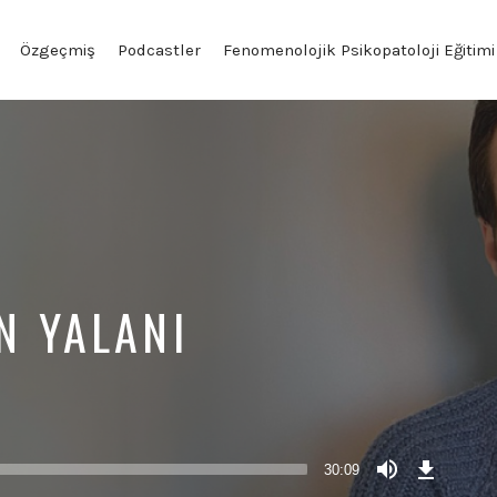
Özgeçmiş
Podcastler
Fenomenolojik Psikopatoloji Eğitimi
EN YALANI
Download
Episode
30:09
(57,1
MB)