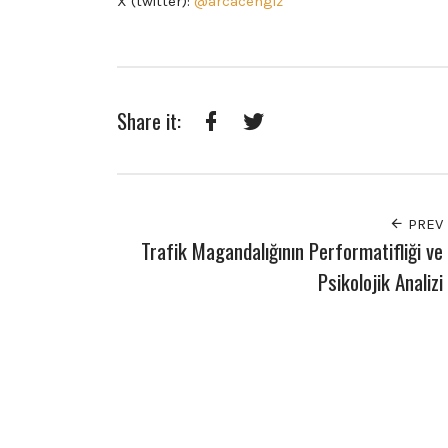
X (twitter):
@arcacengiz
Share it:
Facebook
Twitter
PREV
Trafik Magandalığının Performatifliği ve
Psikolojik Analizi