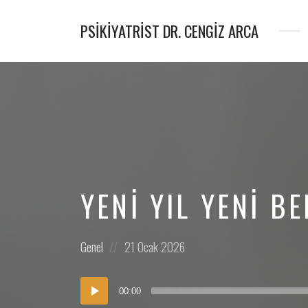
PSIKIYATRIST DR. CENGIZ ARCA
Psikiyatrist
&
Psikoterapist
YENI YIL YENI B
Posted
Posted
Genel
21 Ocak 2026
in:
on
Ses
00:00
oynatıcı