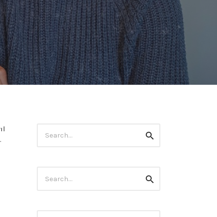
Search
ıl
Search
for:
.
Search
Search
for: