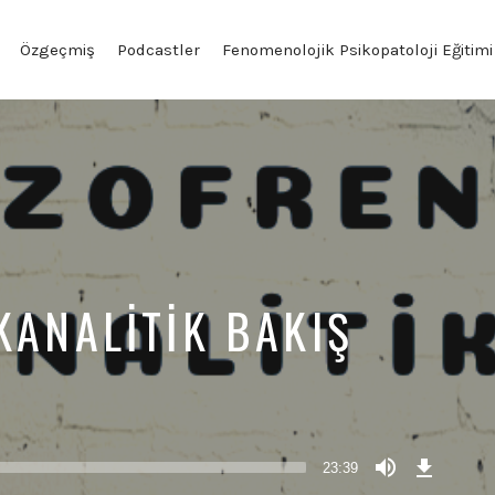
Özgeçmiş
Podcastler
Fenomenolojik Psikopatoloji Eğitimi
KANALITIK BAKIŞ
Download
Episode
23:39
(45,8
MB)