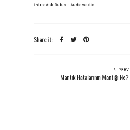
Intro: Ask Rufus – Audionautix
Share it:
Facebook
Twitter
Pinterest
PREV
Mantık Hatalarının Mantığı Ne?