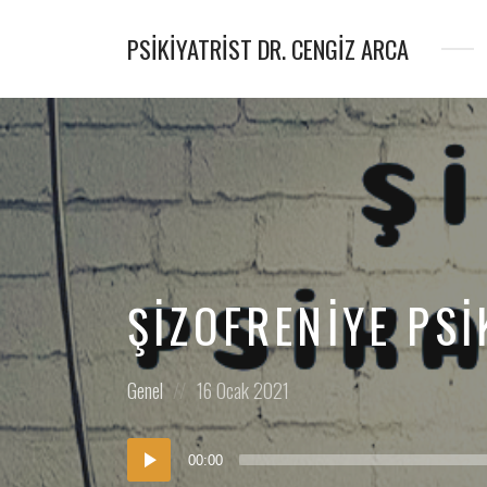
PSIKIYATRIST DR. CENGIZ ARCA
Psikiyatrist
&
Psikoterapist
ŞIZOFRENIYE PSI
Posted
Posted
Genel
16 Ocak 2021
in:
on
Ses
00:00
oynatıcı