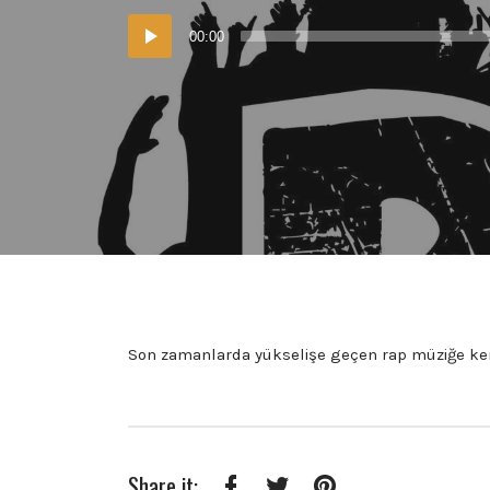
Ses
00:00
oynatıcı
Son zamanlarda yükselişe geçen rap müziğe ke
Share it: