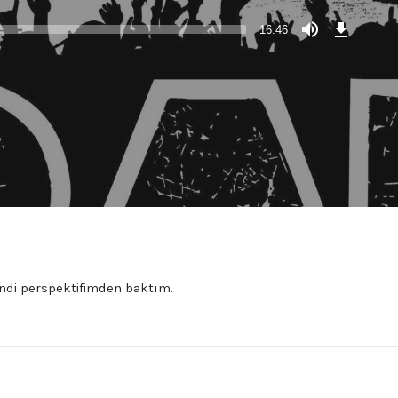
Download
Episode
16:46
(32,4
MB)
ndi perspektifimden baktım.