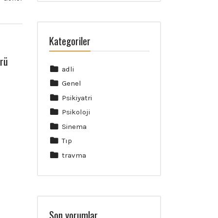
Kategoriler
ürü
adli
Genel
Psikiyatri
Psikoloji
Sinema
Tıp
travma
Son yorumlar