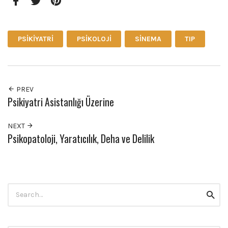
Facebook
Twitter
Pinterest
PSIKIYATRI
PSIKOLOJI
SINEMA
TIP
PREV
Psikiyatri Asistanlığı Üzerine
NEXT
Psikopatoloji, Yaratıcılık, Deha ve Delilik
Search
Searc
for: