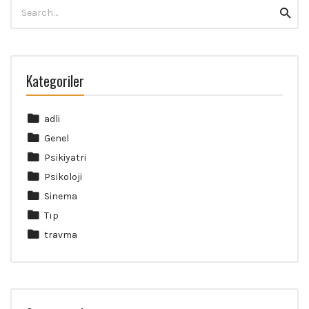
Search
Searc
for:
Kategoriler
adli
Genel
Psikiyatri
Psikoloji
Sinema
Tıp
travma