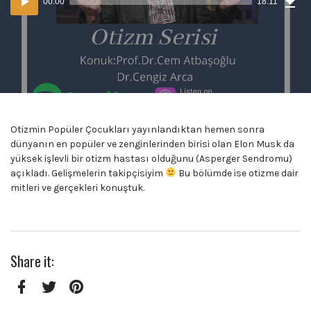
00:00
18:11
(30
oynatıcı
MB)
Otizmin Popüler Çocukları yayınlandıktan hemen sonra
dünyanın en popüler ve zenginlerinden birisi olan Elon Musk da
yüksek işlevli bir otizm hastası olduğunu (Asperger Sendromu)
açıkladı. Gelişmelerin takipçisiyim
Bu bölümde ise otizme dair
mitleri ve gerçekleri konuştuk.
Share it:
Facebook
Twitter
Pinterest