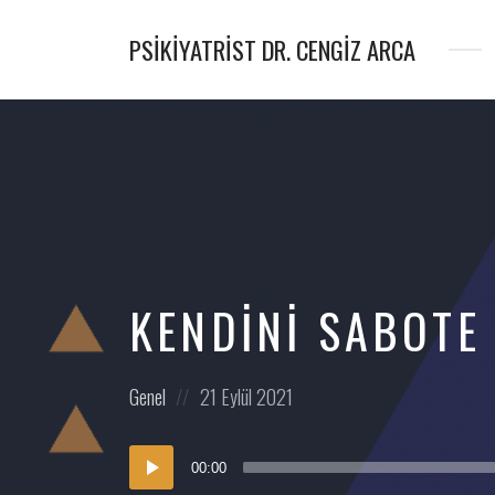
PSIKIYATRIST DR. CENGIZ ARCA
Psikiyatrist
&
Psikoterapist
KENDINI SABOTE
Posted
Posted
Genel
21 Eylül 2021
in:
on
Ses
00:00
oynatıcı