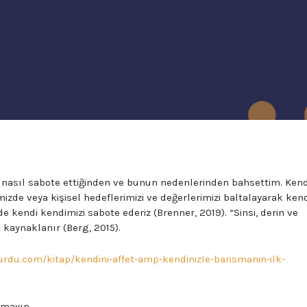
 nasıl sabote ettiğinden ve bunun nedenlerinden bahsettim. Kend
imizde veya kişisel hedeflerimizi ve değerlerimizi baltalayarak ken
 kendi kendimizi sabote ederiz (Brenner, 2019). “Sinsi, derin ve
kaynaklanır (Berg, 2015).
urdu.com/kitap/kendini-affet-amp-kendinizle-barismanin-ilk-
tmayın.