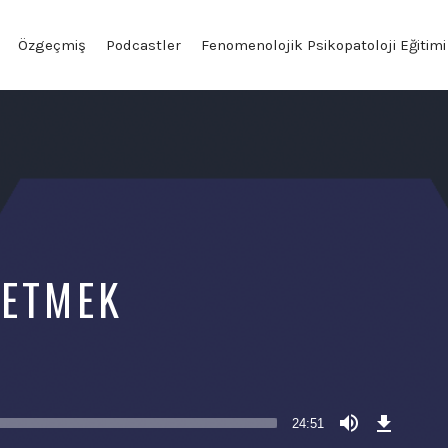
Özgeçmiş
Podcastler
Fenomenolojik Psikopatoloji Eğitimi
 ETMEK
Download
Episode
24:51
(47,4
MB)