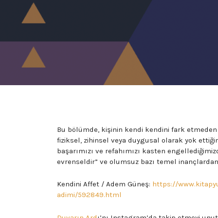
Bu bölümde, kişinin kendi kendini fark etmeden
fiziksel, zihinsel veya duygusal olarak yok ettiğ
başarımızı ve refahımızı kasten engellediğimizde
evrenseldir” ve olumsuz bazı temel inançlardan 
Kendini Affet / Adem Güneş:
https://www.kitapy
adimi/592849.html
Duvarın Ard
ı’nı Instagram’da takip etmeyi unu