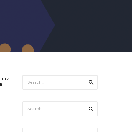
Search
imizi
Search
for:
di
Search
Search
for: