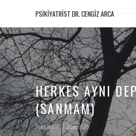
PSIKIYATRIST DR. CENGIZ ARCA
Psikiyatrist
&
Psikoterapist
HERKES AYNI DE
(SANMAM)
Posted
Posted
Psikiyatri
2 Şubat 2020
in:
on