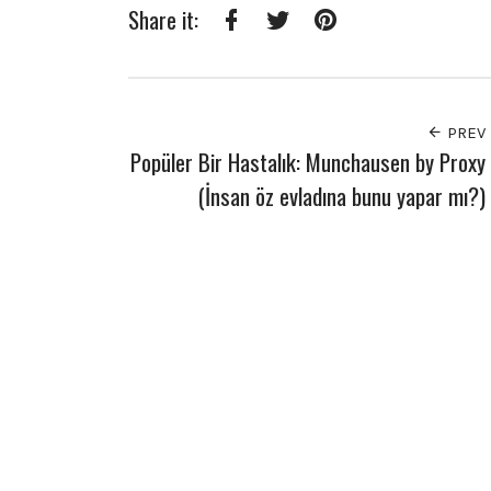
Share it:
Facebook
Twitter
Pinterest
PREV
Popüler Bir Hastalık: Munchausen by Proxy
(İnsan öz evladına bunu yapar mı?)