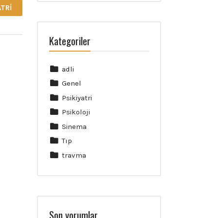
ATRI
Kategoriler
adli
Genel
Psikiyatri
Psikoloji
Sinema
Tıp
travma
Son yorumlar