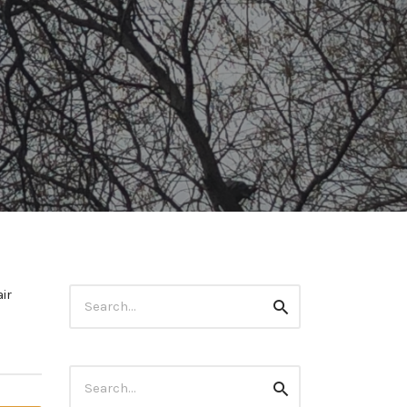
Search
ir
Search
for:
Search
Search
for: