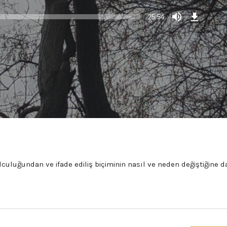
Download
Episode
25:54
(50,0
MB)
lculuğundan ve ifade ediliş biçiminin nasıl ve neden değiştiğine da