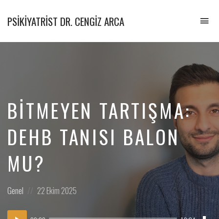
PSIKIYATRIST DR. CENGIZ ARCA
To
na
Psikiyatrist
&
Psikoterapist
BITMEYEN TARTIŞMA:
DEHB TANISI BALON
MU?
Posted
Posted
Genel
22 Ekim 2025
in:
on
Dow
Ses
Epi