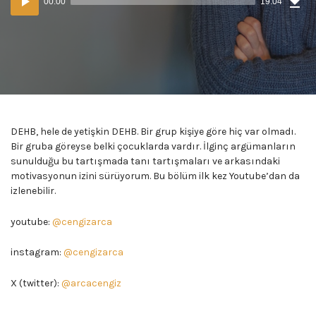
00:00
19:04
(36
oynatıcı
MB)
DEHB, hele de yetişkin DEHB. Bir grup kişiye göre hiç var olmadı.
Bir gruba göreyse belki çocuklarda vardır. İlginç argümanların
sunulduğu bu tartışmada tanı tartışmaları ve arkasındaki
motivasyonun izini sürüyorum. Bu bölüm ilk kez Youtube’dan da
izlenebilir.
youtube:
@cengizarca
instagram:
@cengizarca
X (twitter):
@arcacengiz