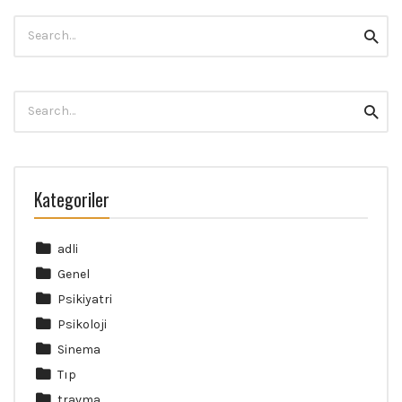
Search
Searc
for:
Search
Searc
for:
Kategoriler
adli
Genel
Psikiyatri
Psikoloji
Sinema
Tıp
travma