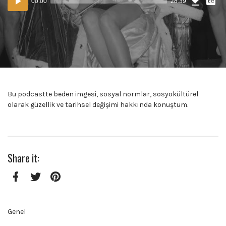
00:00
28:39
(65,2
oynatıcı
MB)
Bu podcastte beden imgesi, sosyal normlar, sosyokültürel
olarak güzellik ve tarihsel değişimi hakkında konuştum.
Share it:
Facebook
Twitter
Pinterest
Genel