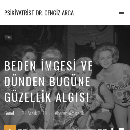
PSIKIYATRIST DR. CENGIZ ARCA
To
na
Psikiyatrist
&
Psikoterapist
BEDEN İMGESI VE
DÜNDEN BUGÜNE
GÜZELLIK ALGISI
Posted
Posted
Posted
Genel
22 Aralık 2019
beden
,
güzellik
in:
on
in:
Download
Vie
Ses
Episode
Tran