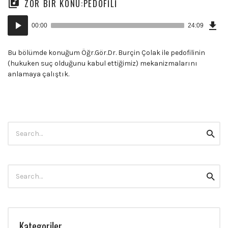
ZOR BIR KONU:PEDOFILI
Dow
Ses
Epi
00:00
24:09
(47
oynatıcı
MB)
Bu bölümde konuğum Öğr.Gör.Dr. Burçin Çolak ile pedofilinin
(hukuken suç olduğunu kabul ettiğimiz) mekanizmalarını
anlamaya çalıştık.
Search
Searc
for:
Search
Searc
for:
Kategoriler