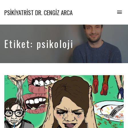
PSIKIYATRIST DR. CENGIZ ARCA
To
na
Psikiyatrist
&
Psikoterapist
Etiket:
psikoloji
Genel