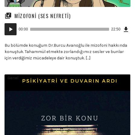
MIZOFONI (SES NEFRETI)
Dow
Ses
Epi
00:00
22:50
(43
oynatıcı
MB)
Bu bölümde konuğum Dr.Burcu Avanoğlu ile mizofoni hakkında
konuştuk. Tahammül etmekte zorlandığımız sesler ve bunlar
için verdiğimiz mücadeleye dair konuştuk. […]
Genel